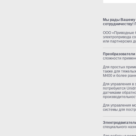
Мы рады Вашему п
сотрудничеству! 
ООО «Приводные С
электропривода со
или партнерских д
Преобразователи
сложности примен
Для простых приме
также для тяжелых
M400 и более ранн
Для управления в 
потребуются Unidr
датчиками обратно
производительнос
Для управления м
системы для пост
Электродвигател
специального наз