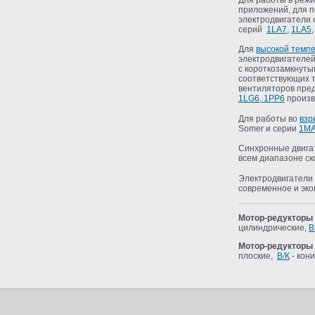
Для работы в режи
приложений, для 
электродвигатели
серий
1LA7
,
1LA5
Для
высокой темп
электродвигателей
с короткозамкнуты
соответствующих 
вентиляторов пре
1LG6, 1PP6
произв
Для работы во
взр
Somer и серии
1MA
Синхронные двига
всем диапазоне ск
Электродвигатели 
современное и эк
Мотор-редукторы 
цилиндрические,
B
Мотор-редукторы
плоские,
B
/
К
- кон