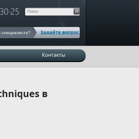
Задайте вопрос
 специалиста?
с
Контакты
chniques в