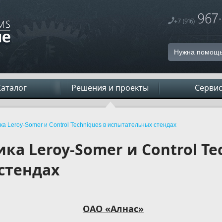
Нужна помощь
Каталог
Решения и проекты
Серви
а Leroy-Somer и Control Techniques в испытательных стендах
ка Leroy-Somer и Control Te
стендах
ОАО «Алнас»