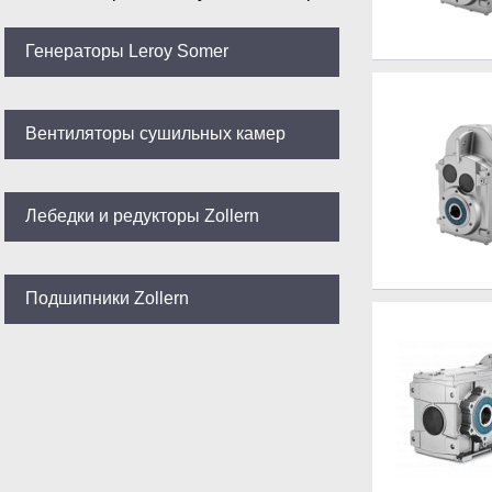
Генераторы Leroy Somer
Вентиляторы сушильных камер
Лебедки и редукторы Zollern
Подшипники Zollern