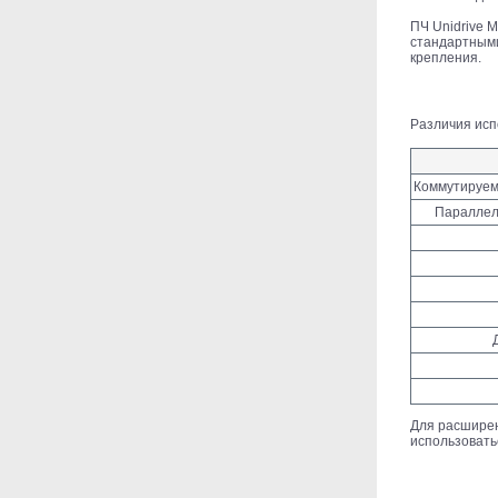
ПЧ Unidrive M
стандартными
крепления.
Различия исп
Коммутируем
Параллел
Для расширен
использовать