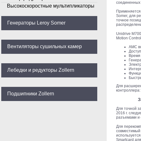
соединенных 
Высокоскоростные мультипликаторы
Применяется U
Somer, для р
точное позиц
Генераторы Leroy Somer
распределени
Unidrive M70
Motion Contr
Вентиляторы сушильных камер
AMC вс
Доступ
Время 
Генер
Элект
Интер
Лебедки и редукторы Zollern
Функци
Быстры
Для расшире
контроллера: 
Подшипники Zollern
З
Для точной з
2016 г. след
разъемами и 
Для перекомп
совместимый 
используется
Smartcard для