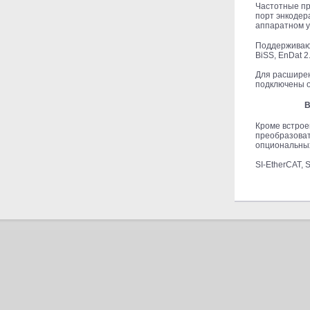
Частотные пр
порт энкодер
аппаратном у
Поддерживают
BiSS, EnDat 2
Для расширен
подключены о
В
Кроме встрое
преобразоват
опциональных
SI-EtherCAT, 