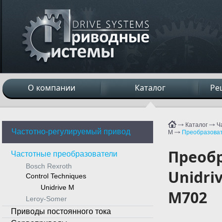
О компании
Каталог
Ре
Каталог
Ч
Частотно-регулируемый привод
M
Преобразовате
Преобр
Частотные преобразователи
Bosch Rexroth
Unidri
Control Techniques
Unidrive M
M702
Leroy-Somer
Приводы постоянного тока