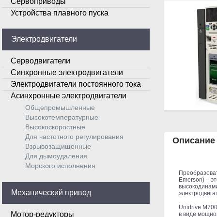
Сервоприводы
Устройства плавного пуска
Электродвигатели
Серводвигатели
Синхронные электродвигатели
Электродвигатели постоянного тока
Асинхронные электродвигатели
Общепромышленные
Высокотемпературные
Высокоскоростные
Для частотного регулирования
Описание
Взрывозащищенные
Для дымоудаления
Морского исполнения
Преобразоват
Emerson) – э
высокодинами
Механический привод
электродвига
Unidrive M700
Мотор-редукторы
в виде мощно