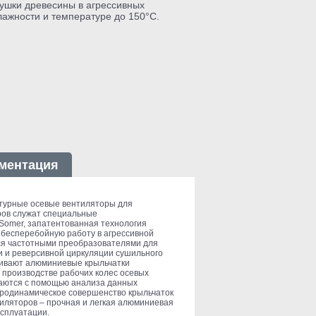
сушки древесины в агрессивных
лажности и температуре до 150°C.
ментация
турные осевые вентиляторы для
ров служат специальные
Somer, запатентованная технология
 бесперебойную работу в агрессивной
ся частотными преобразователями для
и и реверсивной циркуляции сушильного
чивают алюминиевые крыльчатки
в производстве рабочих колес осевых
ваются с помощью анализа данных
Аэродинамическое совершенство крыльчаток
тиляторов – прочная и легкая алюминиевая
ксплуатации.