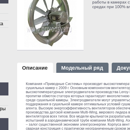
работы в камерах 
средах при 100% в
ка
Описание
Модельный ряд
Доку
Компания «Приводные Системы» производит высокотемпера
сушильных камер с 2009 г. Основным компонентом вентилято
высокотемпературные электродвигатели производства Leroy-
пропитки обмоток статора которых гарантирует многолетнюю
среде сушильной камеры. Электродвигатели могут управлять
поддержания в сушильной камере оптимальных условий сушк
оры
агента. Высокую энергоэффективность вентиляторов обеспе
производства датской компании Multi-Wing, мирового лидера 
вентиляторов всех типов. Все модели крыльчаток разрабаты
испытаний в аэродинамической трубе компании Multi-Wing. 
– залог существенной экономии электроэнергии. Корпуса вен
сварная конструкция с практически неограниченным сроком э