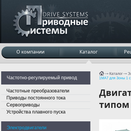
О компании
Каталог
Ре
Каталог
Э
Частотно-регулируемый привод
1MA7 для Зоны 1 с 
Двигат
Частотные преобразователи
Приводы постоянного тока
типом 
Сервоприводы
Устройства плавного пуска
Электродвигатели